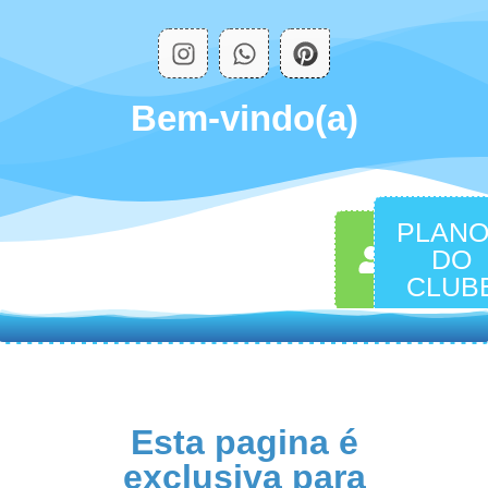
Bem-vindo(a)
PLAN
MINHA
DO
CONTA
CLUB
Esta pagina é
exclusiva para