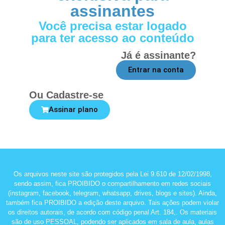
assinantes
Você precisa estar logado
para ter acesso ao conteúdo
Já é assinante?
Entrar na conta
Ou Cadastre-se
Assinar plano
Os arquivos neste site são protegidos pela Lei 9.610 de 12/02/1998,
sendo assim, fica PROIBIDO o compartilhamento em redes sociais
(instagram, facebook, telegram, whatsapp, drives, blogs e sites). Ainda,
também fica PROIBIDO a edição deste arquivo. Tais ações podem violar
os direitos autorais, de acordo com código penal Art. 184,. Os materiais
são de uso PESSOAL, podendo ser aplicados em sala de aula, aulas