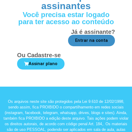
assinantes
Você precisa estar logado
para ter acesso ao conteúdo
Já é assinante?
Entrar na conta
Ou Cadastre-se
Assinar plano
Os arquivos neste site são protegidos pela Lei 9.610 de 12/02/1998,
sendo assim, fica PROIBIDO o compartilhamento em redes sociais
(instagram, facebook, telegram, whatsapp, drives, blogs e sites). Ainda,
também fica PROIBIDO a edição deste arquivo. Tais ações podem violar
os direitos autorais, de acordo com código penal Art. 184,. Os materiais
são de uso PESSOAL, podendo ser aplicados em sala de aula, aulas