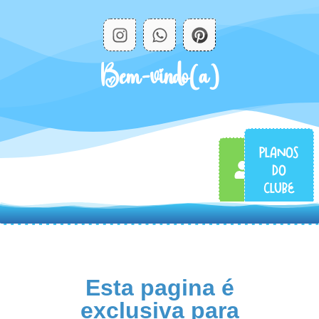
Bem-vindo(a)
PLANOS
MINHA
DO
CONTA
CLUBE
Esta pagina é
exclusiva para