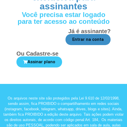
assinantes
Você precisa estar logado
para ter acesso ao conteúdo
Já é assinante?
Entrar na conta
Ou Cadastre-se
Assinar plano
Os arquivos neste site são protegidos pela Lei 9.610 de 12/02/1998,
sendo assim, fica PROIBIDO o compartilhamento em redes sociais
(instagram, facebook, telegram, whatsapp, drives, blogs e sites). Ainda,
também fica PROIBIDO a edição deste arquivo. Tais ações podem violar
os direitos autorais, de acordo com código penal Art. 184,. Os materiais
são de uso PESSOAL, podendo ser aplicados em sala de aula, aulas