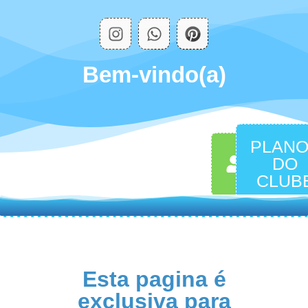
Bem-vindo(a)
PLAN
MINHA
DO
CONTA
CLUB
Esta pagina é
exclusiva para