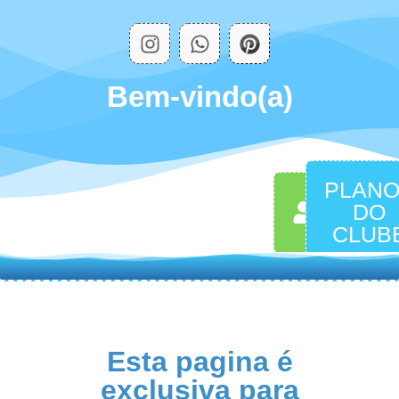
Bem-vindo(a)
PLAN
MINHA
DO
CONTA
CLUB
Esta pagina é
exclusiva para