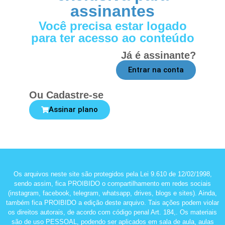
assinantes
Você precisa estar logado
para ter acesso ao conteúdo
Já é assinante?
Entrar na conta
Ou Cadastre-se
Assinar plano
Os arquivos neste site são protegidos pela Lei 9.610 de 12/02/1998,
sendo assim, fica PROIBIDO o compartilhamento em redes sociais
(instagram, facebook, telegram, whatsapp, drives, blogs e sites). Ainda,
também fica PROIBIDO a edição deste arquivo. Tais ações podem violar
os direitos autorais, de acordo com código penal Art. 184,. Os materiais
são de uso PESSOAL, podendo ser aplicados em sala de aula, aulas