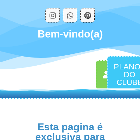
Bem-vindo(a)
PLAN
MINHA
DO
CONTA
CLUB
Esta pagina é
exclusiva para