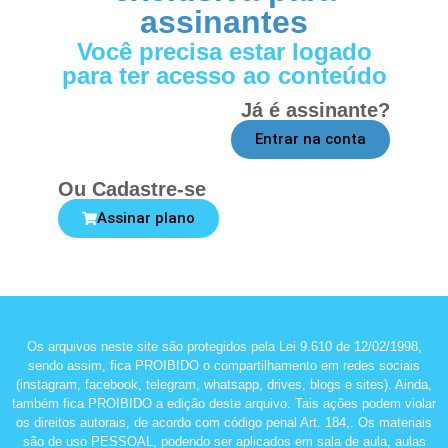
assinantes
Você precisa estar logado
para ter acesso ao conteúdo
Já é assinante?
Entrar na conta
Ou Cadastre-se
Assinar plano
Os arquivos neste site são protegidos pela Lei 9.610 de 12/02/1998,
sendo assim, fica PROIBIDO o compartilhamento em redes sociais
(instagram, facebook, telegram, whatsapp, drives, blogs e sites). Ainda,
também fica PROIBIDO a edição deste arquivo. Tais ações podem violar
os direitos autorais, de acordo com código penal Art. 184,. Os materiais
são de uso PESSOAL, podendo ser aplicados em sala de aula, aulas