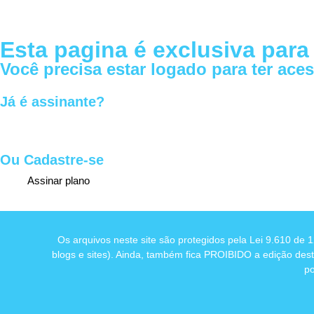
Esta pagina é exclusiva para
Você precisa estar logado para ter ac
Já é assinante?
Ou Cadastre-se
Assinar plano
Os arquivos neste site são protegidos pela Lei 9.610 de
blogs e sites). Ainda, também fica PROIBIDO a edição dest
po